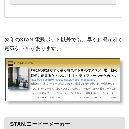
象印のSTAN.電動ポット以外でも、早くお湯が沸く
電気ケトルがあります。
sunset glow
1杯分のお湯が早く沸く電気ケトルのオススメ5選！朝の
時短に使えるケトルはこれ！～ティファールを含めた1
https://sunset-glow.net/electrickettlerecommendations
万円以内の安い電気ケトル～
朝起きたら1番にコーヒーを飲むのですが、最近では簡単で早いという理由からイン
スタントコーヒーを良く使っています。しかし、コーヒーに使うお湯をヤカンで沸
かすのに台所へ行くと、忙しそうにしている奥さんに邪魔者扱いされてしまいま
す。お湯が沸くまで何故か近くにいたいと思っている僕は、遠目からヤカンを見守
るしかありません。それでも視線を感じるのか、嫌そうな顔をしている奥さんに笑
顔を見せながら、お湯が沸騰するのを待ちます。でも、そろそろ解決策を見つけた
いと思います。そこで、電子ケトルの購入を検討し始めまし...
STAN.コーヒーメーカー