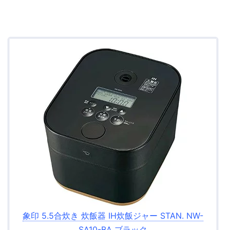
象印 5.5合炊き 炊飯器 IH炊飯ジャー STAN. NW-
SA10-BA ブラック