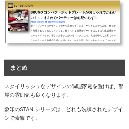
sunset glow
BRUNO コンパクトホットプレートがおしゃれでかわい
い！～これ1台でパーティーは心配いらず～
https://sunset-glow.net/bruno
ホットプレートのデザインて昔から変わらず、あまりパッとしませんよね。せっか
く部屋をおしゃれにしていても、使っている道具がダサいとなんとなく生活感がで
ちゃってイマイチ。小さいお子さんがいるママさんなら、友達を呼んでお家でホー
ムパーティーする機会も多いと思います。そんな時、おしゃれなホットプレートで
パンケーキを焼いてみたらみんなから一目置かれること間違いなしですよね。そん
な、自慢できるおしゃれなホットプレートがありました。それは、BRUNOのコンパ
クトホットプレートという商品です。これは一目見ただけで...
まとめ
スタイリッシュなデザインの調理家電を置けば、部
屋の雰囲気も良くなります。
象印のSTAN.シリーズは、どれも洗練されたデザイ
ンで素敵です。