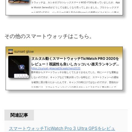
トウォッチは、カシオのプロトレックスマートWSD-F30を使っていましたが、App
le Watch Series5がどうしても欲しくなり売ってしまいました。プロトレックスマ
ートWSD-F30は、バッテリーの減り具合やiPhoneとの連携がイマイチという事が
ありましたが、そこまで不満があったわけではありません。ただApple Watchの方
が、iPhoneとの相性が良く、機能もたくさん使えるというところに魅力を感じたん
です。僕が買ったApple Watch Series5は、GPSモデルの44mm、ア...
その他のスマートウォッチはこちら。
sunset glow
ヌルヌル動くスマートウォッチTicWatch PRO 2020を
レビュー！視認性も良いしカッコいい楽天ランキング1
https://sunset-glow.net/ticwatchpro2020
位にもなったのも納得！【PR】
数年前からスマートウォッチが欲しくてたまりませんでした。特にハードな運動は
しないのですが、キャンプなどで動き回っている時など、スマートフォンへの通知
を確実に受け取りたかったんです。キャンプの時だけではないのですが、普段出か
ける時には、スマートフォンはパンツの後ろポケットに入れておく事が多いんで
す。そんな時、電話やSNSの通知が来ても全く気がつかない時がありました。それ
を防ぐ為に、スマートウォッチの通知機能を1番重視したいんです。そして、キャン
プなどアウトドアで使える機能が有れば助かるし、ライフロ...
関連記事
スマートウォッチTicWatch Pro 3 Ultra GPSをレビュ