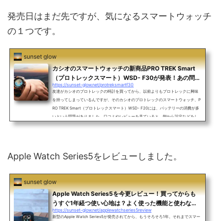
発売日はまだ先ですが、気になるスマートウォッチ
の１つです。
sunset glow
カシオのスマートウォッチの新商品PRO TREK Smart
（プロトレックスマート）WSD- F30が発表！あの問題
https://sunset-glow.net/protreksmartf30
だったバッテリーは改良されたの？
友達がカシオのプロトレックの時計を買ってから、以前よりもプロトレックに興味
を持ってしまっているんですが、そのカシオのプロトレックのスマートウォッチ、P
RO TREK Smart（プロトレックスマート）WSD- F20には、バッテリーの消費が多
いという問題がありました。口コミやレビューを見ていると、朝から設定などをし
ていたら夕方にはバッテリーが切れてしまったり、バッテリーを持たせるために、
色々な機能をOFFにしているというものでした。登山やハイキングなどをしない僕
にとっては使わない機能ばかりですが、それでも敢えて機能を...
Apple Watch Series5をレビューしました。
sunset glow
Apple Watch Series5を今更レビュー！買ってからも
うすぐ1年経つ使い心地は？よく使った機能と使わなか
https://sunset-glow.net/applewatchseries5review
った機能はこれ
新型のApple Watch Series5が発売されてから、もうそろそろ1年。それまでスマー