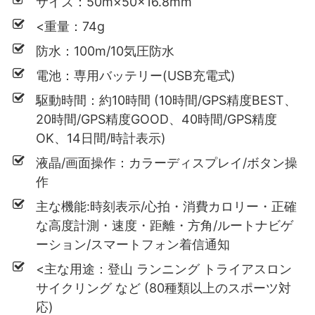
サイズ：
50m×50×16.8mm
<重量：74g
防水：100m/10気圧防水
電池：専用バッテリー(USB充電式)
駆動時間：約10時間 (10時間/GPS精度BEST、
20時間/GPS精度GOOD、40時間/GPS精度
OK、14日間/時計表示)
液晶/画面操作：カラーディスプレイ/ボタン操
作
主な機能:時刻表示/心拍・消費カロリー・正確
な高度計測・速度・距離・方角/ルートナビゲ
ーション/スマートフォン着信通知
<主な用途：登山 ランニング トライアスロン
サイクリング など (80種類以上のスポーツ対
応)