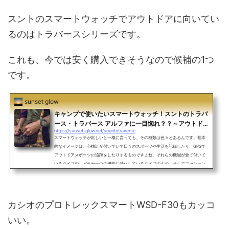
スントのスマートウォッチでアウトドアに向いてい
るのはトラバースシリーズです。
これも、今では安く購入できそうなので候補の1つ
です。
sunset glow
キャンプで使いたいスマートウォッチ！スントのトラバ
ース・トラバース アルファに一目惚れ？？～アウトド
https://sunset-glow.net/suuntotraverse
アウォッチに必要な機能は？～
スマートウォッチが欲しいと一概に言っても、その種類は色々とあるんです。基本
的なイメージは、心拍計が付いていて日々のスポーツや生活を記録したり、GPSで
アウトドアスポーツの追跡をしたりするものですよね。それらの機能が全て付いて
いるタイプや、どれか一つの機能に特化しているタイプのもの、そしてファション
性を重視したタイプなど、その種類は多岐にわたるので、自分に合った物を探すの
もちょっと大変だったりします。僕的には、好きなキャンプに使いたいのでそれっ
ぽい機能が付いていれば良いと思います。とは言いつつ、あ...
カシオのプロトレックスマートWSD-F30もカッコ
いい。