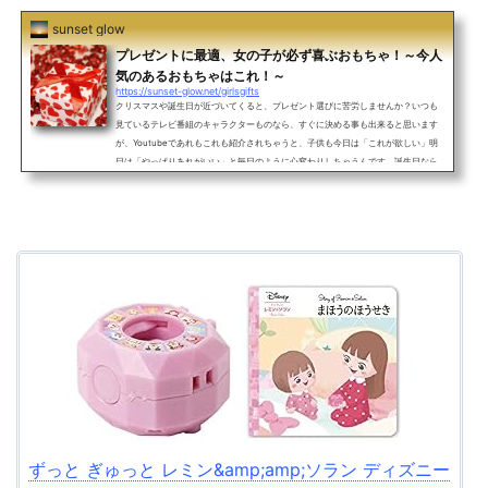
sunset glow
プレゼントに最適、女の子が必ず喜ぶおもちゃ！～今人
気のあるおもちゃはこれ！～
https://sunset-glow.net/girlsgifts
クリスマスや誕生日が近づいてくると、プレゼント選びに苦労しませんか？いつも
見ているテレビ番組のキャラクターものなら、すぐに決める事も出来ると思います
が、Youtubeであれもこれも紹介されちゃうと、子供も今日は「これが欲しい」明
日は「やっぱりあれがいい」と毎日のように心変わりしちゃうんです。誕生日なら
まだしも、クリスマスなら人気商品は早めに確保しておかなければ、手に入れるの
が難しいです。何が良いの？何なら喜ぶの？と、土壇場になって悩まない為に、お
すすめのおもちゃを見てみましょう。今回は、アンパンマン...
ずっと ぎゅっと レミン&amp;amp;ソラン ディズニー