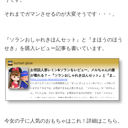
それまでガマンさせるのが大変そうです・・・。
『ソランおしゃれきほんセット』と『まほうのほう
せき』を購入レビュー記事も書いています。
sunset glow
お世話人形レミン&ソランをレビュー。メルちゃんの服
が着れる？～『ソランおしゃれきほんセット』と『まほ
https://sunset-glow.net/solamre
うのほうせき』～
バンダイとディズニーが共同制作した『ずっと ずっと レミン&ソラン』って知って
いますか？今までは、お世話できるお人形と言えば、『メルちゃん』や『ポポちゃ
ん』でしたよね。小さい女の子は、お世話をするのが大好き。うちの『メルちゃ
ん』も娘にかわいがられ、洋服を着せ変えてもらったり、髪をアレンジしてもらっ
たり、一緒にお風呂に入ったりしています。お風呂に入った後は何故か首だけ外さ
れ、恐ろしい姿で水気を切っています。そんな『メルちゃん』や『ポポちゃん』
は、かわいいかと聞かれたら、僕は正直微妙だと思います...
今女の子に人気のおもちゃはこれ！詳細はこちら。