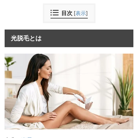
目次
[
表示
]
光脱毛とは