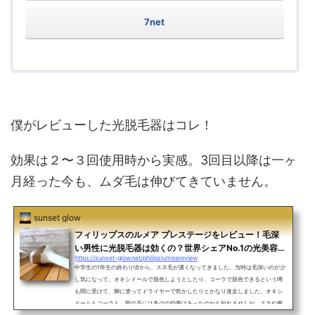
7net
僕がレビューした光脱毛器はコレ！
効果は２〜３回使用時から実感。3回目以降は一ヶ
月経った今も、ムダ毛は伸びてきていません。
sunset glow
フィリップスのルメア プレステージをレビュー！毛深
い男性に光脱毛器は効くの？世界シェアNo.1の光美容器
https://sunset-glow.net/philipslumeareview
を剛毛を剃って実験してみた！【PR】
中学生の1年生の終わり頃から、スネ毛が濃くなってきました。当時は毛深いのが少
し気になって、オキシドールで脱色しようとしたり、コーラで脱色できるという噂
も間に受けて、脚に塗ってドライヤーで乾かしたりとかなり迷走しました。オキシ
ドールもコーラも、髪の毛には多少の効果はあったのかも知れませんが、スネや腕