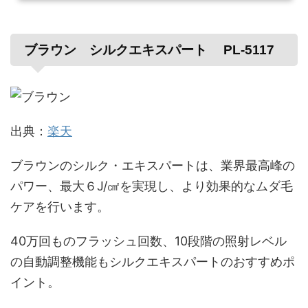
の毛には全く効き目がありませんでした。それから何故か開き直ってしまい、ここ
まで30年あまり、全く手入れせずに来てしまいました。見ている周りの方は不快な
気持ちがあったかも知れませんが、僕本人が全く気にしな...
ブラウン シルクエキスパート PL-5117
出典：
楽天
ブラウンのシルク・エキスパートは、業界最高峰の
パワー、最大６J/㎠を実現し、より効果的なムダ毛
ケアを行います。
40万回ものフラッシュ回数、10段階の照射レベル
の自動調整機能もシルクエキスパートのおすすめポ
イント。