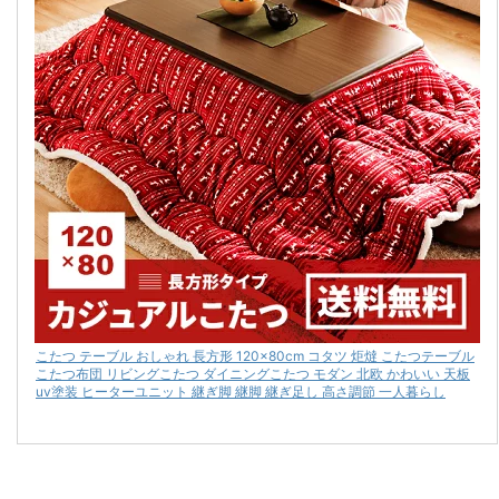
こたつ テーブル おしゃれ 長方形 120×80cm コタツ 炬燵 こたつテーブル
こたつ布団 リビングこたつ ダイニングこたつ モダン 北欧 かわいい 天板
uv塗装 ヒーターユニット 継ぎ脚 継脚 継ぎ足し 高さ調節 一人暮らし