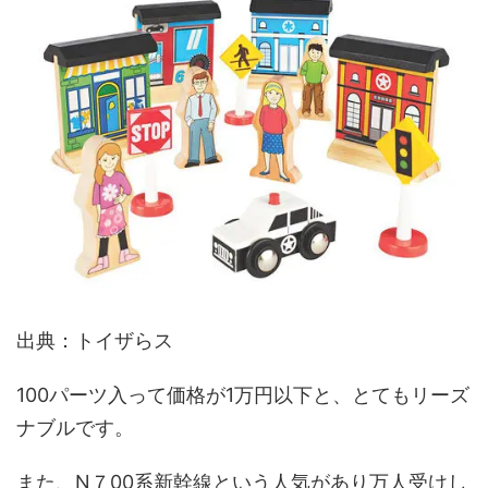
出典：トイザらス
100パーツ入って
価格が
1万円以下と
、
とても
リーズ
ナブルです
。
また
、
N７00系新幹線という
人気が
あり
万人受け
し