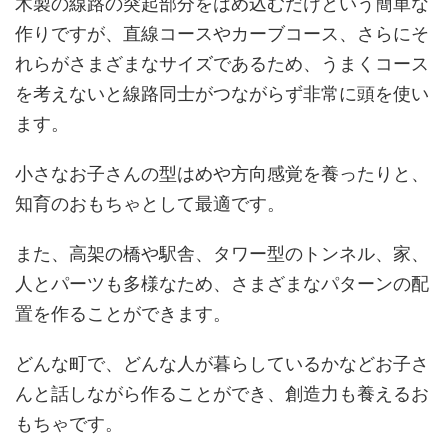
木製の
線路の
突起部分を
はめ込むだけという
簡単な
作りですが
、
直線コースや
カーブコース
、
さらに
そ
れらが
さまざまな
サイズである
ため
、
うまく
コース
を
考えないと
線路同士が
つながらず
非常に
頭を
使い
ます
。
小さな
お子さんの
型はめや
方向感覚を
養ったりと
、
知育の
おもちゃとして
最適です
。
また
、
高架の
橋や
駅舎
、
タワー型の
トンネル
、
家
、
人と
パーツも
多様な
ため
、
さまざまな
パターンの
配
置を
作る
ことが
できます
。
どんな
町で
、
どんな
人が
暮らして
いるかなど
お子さ
んと
話しながら
作る
ことが
でき
、
創造力も
養える
お
もちゃです
。