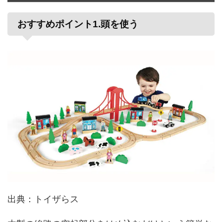
おすすめ
ポイント
1
.
頭を
使う
出典：トイザらス