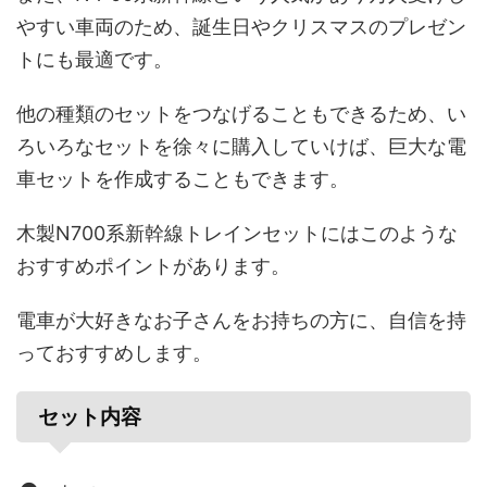
やすい
車両の
ため
、
誕生日や
クリスマスの
プレゼン
トにも
最適です
。
他の
種類の
セットを
つなげる
ことも
できる
ため
、
い
ろいろな
セットを
徐々に
購入して
いけば
、
巨大な
電
車セットを
作成する
ことも
できます
。
木製N700系新幹線トレインセットにはこの
ような
おすすめポイントが
あります
。
電車が大
好きな
お子さんを
お
持ちの
方に、
自信を
持
って
おすすめします
。
セット内容