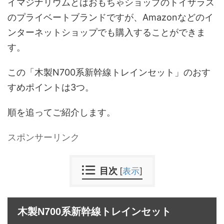
イマジナリウムとは
おもちゃショップの
トイザラス
の
プライベートブランドですが
、
Amazonなどの
イ
ンターネットショップでも
購入する
ことが
できま
す
。
この
「
木製N700系新幹線トレインセット
」
の
おす
すめ
ポイントは
3つ。
順を追ってご紹介します
。
スポンサーリンク
目次
[
表示
]
木製N700系新幹線トレインセット