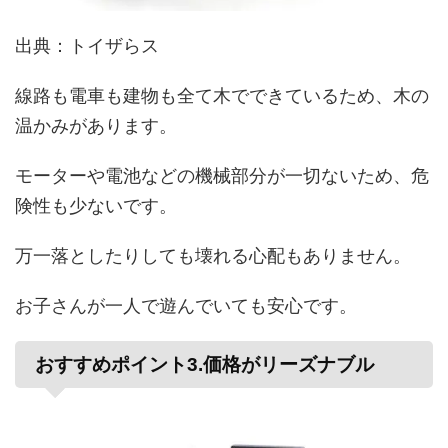
出典：トイザらス
線路も
電車も
建物も
全て
木で
できて
いる
ため
、
木の
温かみが
あります
。
モーターや
電池などの
機械部分が
一切
ない
ため
、
危
険性も
少ないです
。
万一
落としたり
しても
壊れる
心配も
ありません
。
お子さんが
一人で
遊んで
いても
安心です
。
おすすめポイント3
.
価格が
リーズナブル