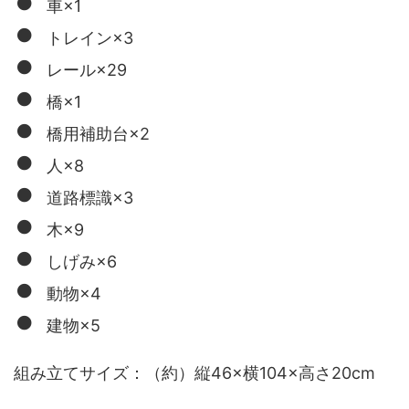
車×1
トレイン×3
レール×29
橋×1
橋用補助台×2
人×8
道路標識×3
木×9
しげみ×6
動物×4
建物×5
組み立てサイズ：（約）縦46×横104×高さ20cm