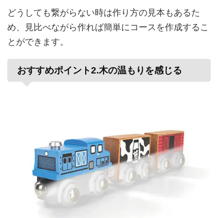
どうしても
繋がらない時
は
作り方の
見本も
ある
た
め
、
見比べながら
作れば
簡単に
コースを
作成する
こ
とが
できます
。
おすすめポイント2
.
木の
温もりを
感じる