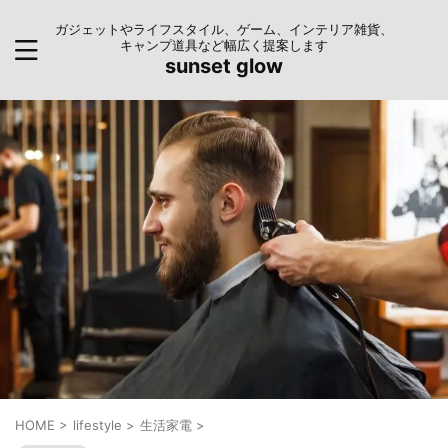
ガジェットやライフスタイル、ゲーム、インテリア雑貨、
キャンプ道具など幅広く提案します
sunset glow
HOME
>
lifestyle
>
生活家電
>