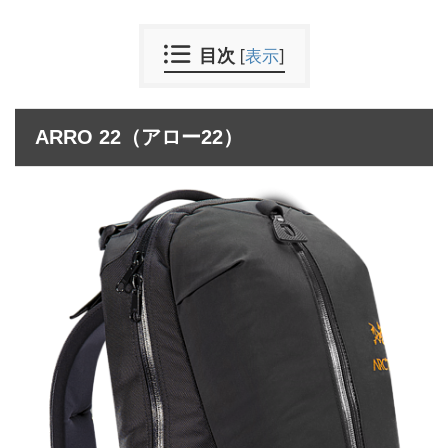
目次
[
表示
]
ARRO 22（アロー22）