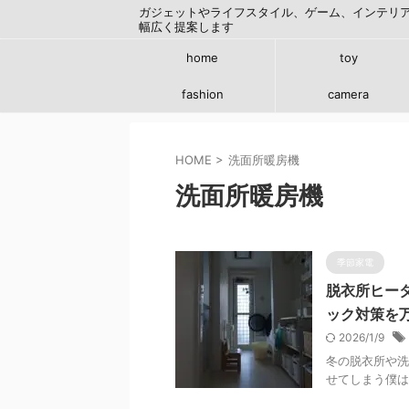
ガジェットやライフスタイル、ゲーム、インテリ
幅広く提案します
home
toy
fashion
camera
HOME
>
洗面所暖房機
洗面所暖房機
季節家電
脱衣所ヒー
ック対策を万
2026/1/9
冬の脱衣所や洗
せてしまう僕は