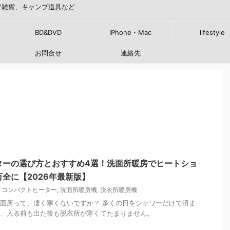
ア雑貨、キャンプ道具など
BD&DVD
iPhone・Mac
lifestyle
お問合せ
連絡先
ターの選び方とおすすめ4選！洗面所暖房でヒートショ
全に【2026年最新版】
コンパクトヒーター
,
洗面所暖房機
,
脱衣所暖房機
面所って、凄く寒くないですか？ 多くの日をシャワーだけで済ま
、入る前も出た後も脱衣所が寒くてたまりません。