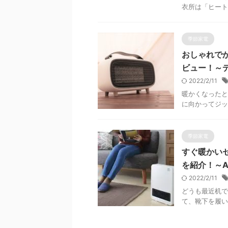
衣所は「ヒート
季節家電
おしゃれでか
ビュー！～
2022/2/11
暖かくなったと
に向かってジッ
季節家電
すぐ暖かい
を紹介！～A
2022/2/11
どうも最近机で
て、靴下を履い