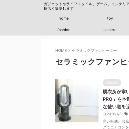
ガジェットやライフスタイル、ゲーム、インテリ
幅広く提案します
home
toy
fashion
camera
HOME
>
セラミックファンヒーター
セラミックファンヒ
季節家電
脱衣所が寒い
PRO」を本
な使い道を追
2026/1/3
寒い時期、お風
グでエアコンを