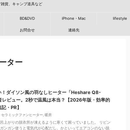
ア雑貨、キャンプ道具など
BD&DVD
iPhone・Mac
lifestyle
お問合せ
連絡先
ーター
！ダイソン風の羽なしヒーター「Heshare Q8-
音レビュー。2秒で温風は本当？【2026年版・効率的
記・PR】
セラミックファンヒーター
,
暖房
呂上がりの脱衣所が凍えるように寒くて困っていました。 リビン
ガンガン使うと電気代が心配だし、かといってエアコンのない脱